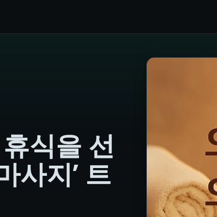
한 휴식을 선
마사지’ 트