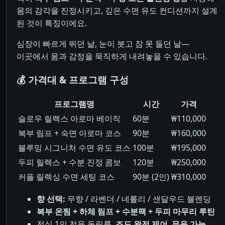
몸의 감각을 진정시키고, 깊은 수면 유도 컨디션까지 설계
된 것이 특징이에요.
심장이 빠르게 뛰던 날, 눈이 붓고 잠 못 들던 날—
이곳에서 몸과 감정을 묵직하게 내려놓을 수 있습니다.
💰 가격대 & 프로그램 구성
프로그램명
시간
가격
슬로우 릴렉스 아로마 베이직
60분
₩110,000
복부 림프 + 숙면 아로마 코스
90분
₩160,000
블루밍 시그니처 수면 유도 코스
100분
₩195,000
두피 릴렉스 + 수분 진정 콤보
120분
₩250,000
커플 릴렉싱 수면 세팅 코스
90분 (2인)
₩310,000
향 선택:
무향 / 라벤더 / 네롤리 / 샌달우드 블렌딩
복부 온찜 + 하체 림프 + 수분팩 + 두피 마무리 루틴
전실 1인 전용 독립룸,
조도 완전 제어
,
무음 가능