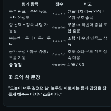
평가 항목
점수
비고
복부 림프 + 수면 유도
핸드터치 리듬 안정 +
⭐⭐⭐⭐⭐
루틴 완성도
온찜 구조 좋음
향 선택 + 정숙 세팅 가
무향 or 라벤더 중심 조
⭐⭐⭐⭐⭐
능성
합 훌륭
수분팩 + 두피 마무리 루
조합 시 수면 만족도 상
⭐⭐⭐⭐☆
틴
승
공간 구성 / 침구 위생 /
조도·소리·온도 전부 정
⭐⭐⭐⭐⭐
무음 지원
숙 대응
총 평점
⭐⭐⭐⭐⭐
4.96 / 5.0
🎯 요약 한 문장
“오늘이 너무 길었던 날, 블루밍 아로마는 몸과 감정을 잠
들게 해주는 마지막 조율이다.”