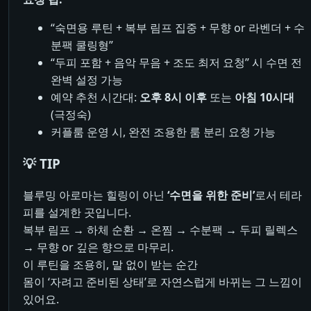
“숙면용 루틴 + 복부 림프 집중 + 무향 or 라벤더 + 수
분팩 쿨링형”
“두피 포함 + 음악 무음 + 조도 최저 요청” 시 수면 전
완벽 설정 가능
예약 추천 시간대:
오후 8시 이후
또는
아침 10시대
(극정숙)
커플룸 운영 시, 완전 조용한 룸 분리 요청 가능
💡 TIP
블루밍 아로마는 힐링이 아닌
‘수면을 위한 준비’
로서 테라
피를 설계한 곳입니다.
복부 림프 → 하체 순환 → 온찜 → 수분팩 → 두피 릴렉스
→ 무향 or 깊은 향으로 마무리.
이 루틴을 조용히, 말 없이 받는 순간
몸이 ‘자려고 준비된 상태’로 자연스럽게 바뀌는 그 느낌이
있어요.