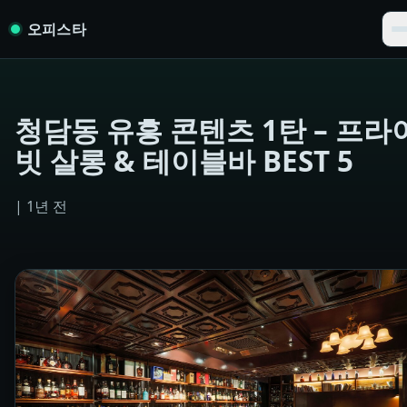
Skip to content
오피스타
청담동 유흥 콘텐츠 1탄 – 프라
빗 살롱 & 테이블바 BEST 5
|
1년 전