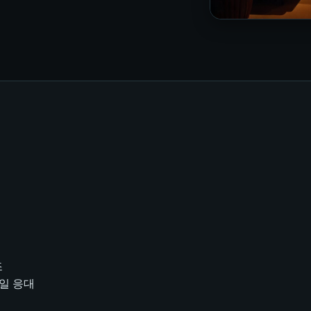
조
타일 응대