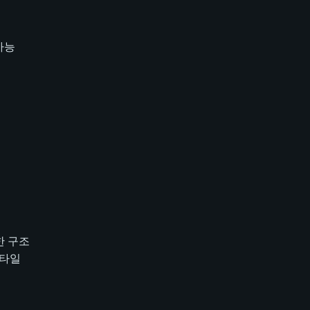
가능
한 구조
스타일