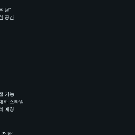
은 날”
힌 공간
조절 가능
 대화 스타일
적 매칭
 적합”