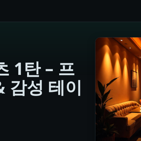
 1탄 – 프
& 감성 테이