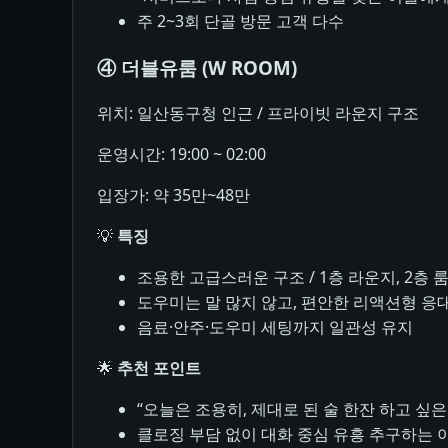
주 2~3회 단골 방문 고객 다수
④ 더블유룸 (W ROOM)
위치: 일산동구청 인근 / 프라이빗 라운지 구조
운영시간: 19:00 ~ 02:00
입장가: 약 35만~48만
💡
특징
조용한 고급스러운 구조 / 1층 라운지, 2층 
도우미는 말 많지 않고, 편안한 리액션형 응
음료·안주·도우미 세팅까지 일관성 유지
🌟
추천 포인트
“오늘은 조용히, 제대로 된 술 한잔 하고 싶은
클로징 부담 없이 대화 중심 유흥 추구하는 