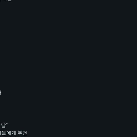
룸
대
 날”
이들에게 추천