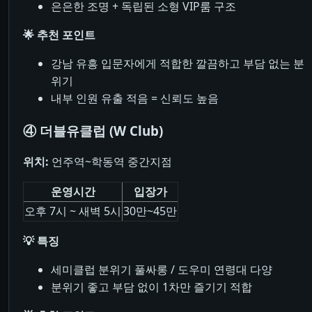
은은한 조명 + 독립된 소형 VIP룸 구조
🌟 추천 포인트
강남 유흥 입문자에게 적합한 깔끔하고 부담 없는 분
위기
내부 인원 유출 적음 = 신뢰도 높음
④ 더블유클럽 (W Club)
위치:
언주역~학동역 중간지점
운영시간
입장가
오후 7시 ~ 새벽 5시
30만~45만
💡 특징
세미클럽 분위기 풀싸롱 / 도우미 연령대 다양
분위기 좋고 부담 없이 1차만 즐기기 적합