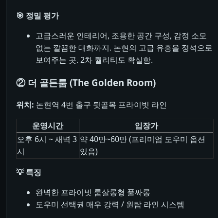
🎯 정밀 평가
고급스러운 인테리어, 조용한 공간 구성, 감정 소모
없는 깔끔한 대화까지. 논현의 고급 유흥을 정석으로
보여주는 곳. 2차 퀄리티도 확실함.
② 더 골든룸 (The Golden Room)
위치:
논현역 4번 출구 뒷골목 프라이빗 라인
운영시간
입장가
오후 6시 ~ 새벽 3
약 40만~60만 (프리미엄 도우미 옵션
시
있음)
💡 특징
완벽한 프라이빗 룸살롱형 풀싸롱
도우미 선택권 매우 강력 / 원탑 라인 시스템