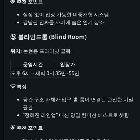
🌟 추천 포인트
실장 없이 입장 가능한 비중개형 시스템
강남권 인싸들 사이에 숨은 인기 장소
⑤ 블라인드룸 (Blind Room)
위치:
논현동 프라이빗 골목
운영시간
입장가
오후 6시 ~ 새벽 3시
35만~55만
💡 특징
공간 구조 자체가 입구-홀-룸이 연결된 완전한 비밀
공간
“정해진 라인업” 대신 당일 컨디션 베스트로 셋팅
🌟 추천 포인트