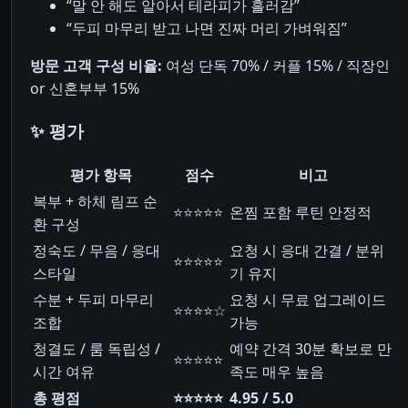
“말 안 해도 알아서 테라피가 흘러감”
“두피 마무리 받고 나면 진짜 머리 가벼워짐”
방문 고객 구성 비율:
여성 단독 70% / 커플 15% / 직장인
or 신혼부부 15%
✨ 평가
평가 항목
점수
비고
복부 + 하체 림프 순
⭐⭐⭐⭐⭐
온찜 포함 루틴 안정적
환 구성
정숙도 / 무음 / 응대
요청 시 응대 간결 / 분위
⭐⭐⭐⭐⭐
스타일
기 유지
수분 + 두피 마무리
요청 시 무료 업그레이드
⭐⭐⭐⭐☆
조합
가능
청결도 / 룸 독립성 /
예약 간격 30분 확보로 만
⭐⭐⭐⭐⭐
시간 여유
족도 매우 높음
총 평점
⭐⭐⭐⭐⭐
4.95 / 5.0