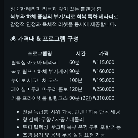
정숙한 테라피 리듬과 깊이 있는 블렌딩 향,
복부와 하체 중심의 부기/피로 회복 특화 테라피
로
감정적 안정과 육체적 리셋을 동시에 제공합니다.
💰 가격대 & 프로그램 구성
프로그램명
시간
가격
릴렉싱 아로마 테라피
60분
₩115,000
복부 림프 + 하체 부기케어
90분
₩160,000
누에보 시그니처 코스
100분
₩195,000
페이셜 + 두피 마무리 콤보
120분
₩250,000
커플 프라이빗룸 힐링코스
90분 (2인)
₩310,000
전실 독립룸, 샤워 가능, 린넨 1회용 단독 세팅
향 선택: 무향 / 자몽 / 네롤리
두피 릴렉싱, 핫크림 복부 온찜 루틴 포함 가능
조명 밝기 및 음악 무음 설정 요청 가능