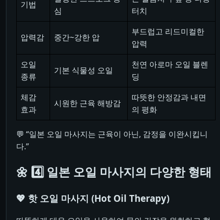
기법
심
터치
부드럽고 리드미컬한
압력감
중간~강한 압
압력
오일
천연 아로마 오일 블렌
기본 식물성 오일
종류
딩
체감
따뜻한 안정감과 내면
시원한 근육 해방감
효과
의 평화
💬 “일본 오일 마사지는 근육이 아닌, 감정을 이완시킵니
다.”
🌼 4️⃣ 일본 오일 마사지의 다양한 형태
💖 핫 오일 마사지 (Hot Oil Therapy)