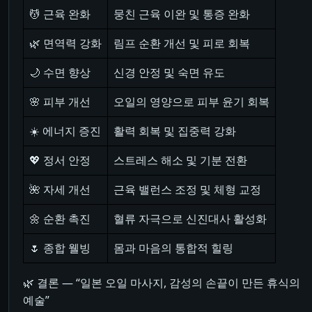
💆 근육 완화
뭉친 근육 이완 및 통증 완화
🌿 면역력 강화
림프 순환 개선 및 피로 회복
🌙 수면 향상
신경 안정 및 숙면 유도
🌸 피부 개선
오일의 영양으로 피부 윤기 회복
☀️ 에너지 증진
활력 회복 및 집중력 강화
💖 정서 안정
스트레스 해소 및 기분 전환
🌺 자세 개선
근육 밸런스 조정 및 체형 교정
🌼 순환 촉진
혈류 자극으로 신진대사 활성화
🌷 종합 웰빙
몸과 마음의 통합적 힐링
🌿 결론 ― “일본 오일 마사지, 감성의 손끝이 만든 휴식의
예술”