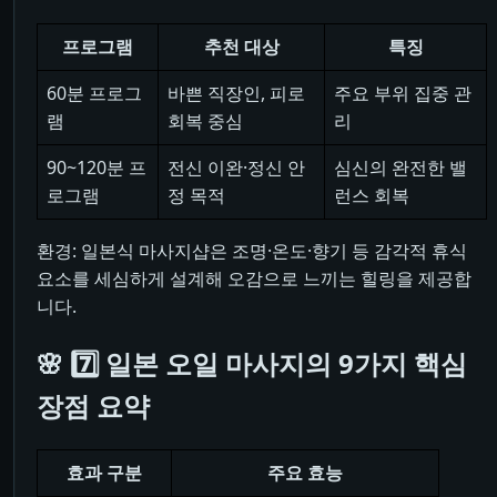
프로그램
추천 대상
특징
60분 프로그
바쁜 직장인, 피로
주요 부위 집중 관
램
회복 중심
리
90~120분 프
전신 이완·정신 안
심신의 완전한 밸
로그램
정 목적
런스 회복
환경: 일본식 마사지샵은 조명·온도·향기 등 감각적 휴식
요소를 세심하게 설계해 오감으로 느끼는 힐링을 제공합
니다.
🌸 7️⃣ 일본 오일 마사지의 9가지 핵심
장점 요약
효과 구분
주요 효능