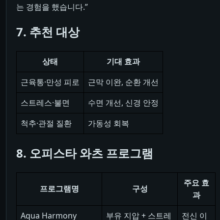
는 경험을 했습니다.”
7. 추천 대상
상태
기대 효과
근육통·만성 피로
근막 이완, 순환 개선
스트레스·불면
수면 개선, 신경 안정
척추·관절 질환
가동성 회복
8. 오피스타 와츠 프로그램
주요 효
프로그램명
구성
과
Aqua Harmony
부유 지압 + 스트레
전신 이