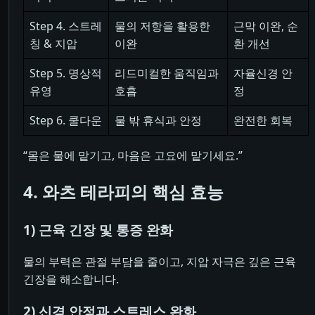
Step 4. 스트레
물의 저항을 활용한
근막 이완, 순
칭 & 지압
이완
환 개선
Step 5. 명상적
리드미컬한 움직임과
자율신경 안
유영
호흡
정
Step 6. 쿨다운
물 밖 휴식과 안정
완전한 회복
“몸은 물에 맡기고, 마음은 고요에 맡기세요.”
4. 와츠 테라피의 핵심 효능
1) 근육 긴장 및 통증 완화
물의 부력은 관절 부담을 줄이고, 지압 자극은 깊은 근육
긴장을 해소합니다.
2) 신경 안정과 스트레스 완화