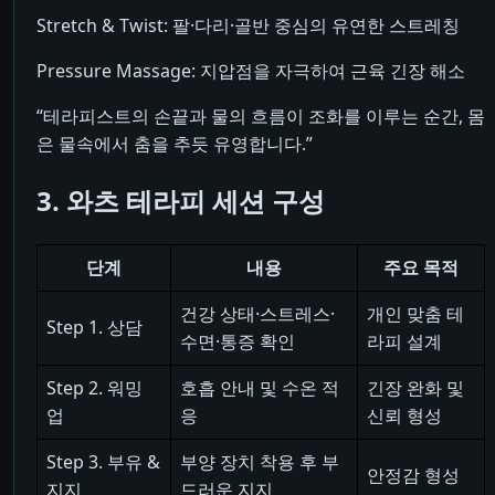
Stretch & Twist: 팔·다리·골반 중심의 유연한 스트레칭
Pressure Massage: 지압점을 자극하여 근육 긴장 해소
“테라피스트의 손끝과 물의 흐름이 조화를 이루는 순간, 몸
은 물속에서 춤을 추듯 유영합니다.”
3. 와츠 테라피 세션 구성
단계
내용
주요 목적
건강 상태·스트레스·
개인 맞춤 테
Step 1. 상담
수면·통증 확인
라피 설계
Step 2. 워밍
호흡 안내 및 수온 적
긴장 완화 및
업
응
신뢰 형성
Step 3. 부유 &
부양 장치 착용 후 부
안정감 형성
지지
드러운 지지