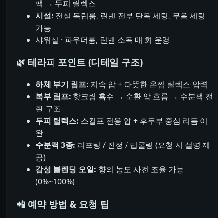
팩 → 두피 릴렉스
시설:
전실 독립룸, 린넨 전부 단독 세팅, 무음 세팅
가능
샤워실 · 파우더룸, 린넨 소독 매 회 운영
🌿 테라피 포인트 (디테일 구조)
하체 부기 림프:
지속 압 + 따뜻한 온찜 릴렉스 압력
복부 림프:
핫크림 흡수 → 순환 압 흐름 → 수분팩 전
환 구조
두피 릴렉스:
스컬프 전용 압 + 후두부 중심 리듬 이
완
수분팩 3종:
리프팅 / 진정 / 딥쿨링 (요청 시 설명 제
공)
감성 블렌딩 오일:
향의 농도 사전 조율 가능
(0%~100%)
📲 예약 방법 & 요청 팁