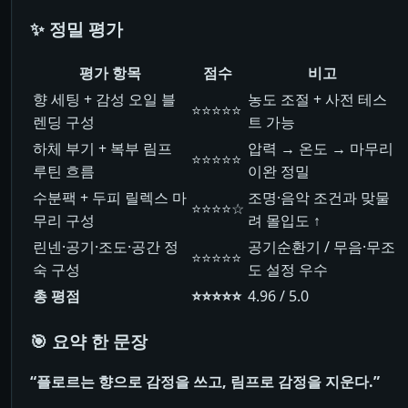
✨ 정밀 평가
평가 항목
점수
비고
향 세팅 + 감성 오일 블
농도 조절 + 사전 테스
⭐⭐⭐⭐⭐
렌딩 구성
트 가능
하체 부기 + 복부 림프
압력 → 온도 → 마무리
⭐⭐⭐⭐⭐
루틴 흐름
이완 정밀
수분팩 + 두피 릴렉스 마
조명·음악 조건과 맞물
⭐⭐⭐⭐☆
무리 구성
려 몰입도 ↑
린넨·공기·조도·공간 정
공기순환기 / 무음·무조
⭐⭐⭐⭐⭐
숙 구성
도 설정 우수
총 평점
⭐⭐⭐⭐⭐
4.96 / 5.0
🎯 요약 한 문장
“플로르는 향으로 감정을 쓰고, 림프로 감정을 지운다.”