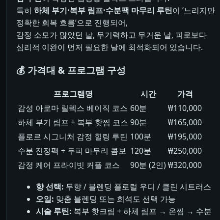
특히
하체 부기·복부 림프·수분팩 마무리 루틴
이 ‘느리지만
정확한 회복 흐름’으로 진행되어,
감정 소모가 많았던 날, 무기력하고 무거운 날, 피로보다
심리적 이완이 먼저 필요한 날에 최적화되어 있습니다.
💰 가격대 & 프로그램 구성
프로그램명
시간
가격
감성 아로마 릴렉스 베이직 코스
60분
₩110,000
하체 부기 림프 + 복부 핫찜 코스
90분
₩165,000
플로르 시그니처 감정 힐링 루틴
100분
₩195,000
수분 진정팩 + 두피 마무리 콤보
120분
₩250,000
감정 케어 프라이빗 커플 코스
90분 (2인)
₩320,000
향 선택:
무향 / 블렌딩 플로럴 우디 / 클린 시트러스
오일:
맞춤 블렌딩 또는 희석도 선택 가능
시술 루틴:
복부 핫크림 + 하체 림프 → 온찜 → 수분