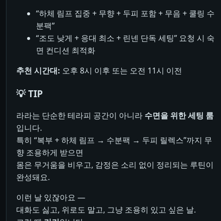
“하체 림프 집중 + 무향 + 두피 포함 + 무음 + 쿨링 수
분팩”
“조도 낮게 + 응대 최소 + 린넨 단독 세팅” 요청 시 숙
면 컨디션 최적화
추천 시간대:
오후 8시 이후 또는 오전 11시 이전
💡 TIP
라라는 단순한 테라피 공간이 아니라
수면을 위한 세팅 룸
입니다.
특히 “복부 + 하체 림프 → 수분팩 → 두피 릴렉스”까지 무
향 조용하게 받으면
몸은 무거움을 비우고, 감정은 소리 없이 정리되는 루틴이
완성돼요.
이런 날 있잖아요 —
대화도 싫고, 위로도 말고, 그냥 조용히 있고 싶은 날.