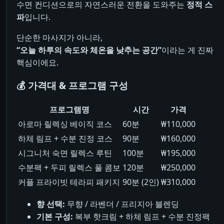
수면 컨디션으로의 자연스러운 전환을 도와주는
정적 스
파
입니다.
단순한 마사지가 아니라,
“오늘 하루의 속도와 체온을 낮추는 공간”
이라는 게 진짜
핵심이에요.
💰 가격대 & 프로그램 구성
프로그램명
시간
가격
아로마 릴렉싱 베이직 코스
60분
₩110,000
하체 림프 + 수분 진정 코스
90분
₩160,000
시그니처 숙면 릴렉스 루틴
100분
₩195,000
수분팩 + 두피 릴렉스 풀 콤보
120분
₩250,000
커플 프라이빗 테라피 패키지
90분 (2인)
₩310,000
향 선택:
무향 / 라벤더 / 프리지아 블렌딩
기본 구성:
복부 핫크림 + 하체 림프 + 수분 진정팩