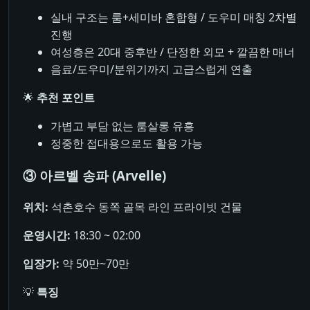
실내 구조는 룸+세미바 혼합형 / 도우미 매칭 2차별
진행
여성층은 20대 중후반 / 단정한 외모 + 깔끔한 매너
음료/도우미/분위기까지 고급스럽게 연출
🌟
추천 포인트
가볍고 부담 없는 룸살롱 유흥
정중한 접대용으로도 활용 가능
③ 아르벨 송파 (Arvelle)
위치:
석촌호수 동쪽 골목 라인 프라이빗 건물
운영시간:
18:30 ~ 02:00
입장가:
약 50만~70만
💡
특징