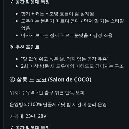
💡
공간 & 응대 특징
향기 + 커튼 + 조명 흐름이 잘 설계됨
도우미는 분위기 따르며 응대 / 먼저 말 거는 스타일
없음
마사지보다는 정서 위로 + 눈맞춤 + 감정 조율
🌟
추천 포인트
“말 없이 쉬고 싶은 날, 억지 없는 공감 유흥”
2회 이상 방문 시 도우미의 이해도도 깊어지는 구조
④ 살롱 드 코코 (Salon de COCO)
위치: 수유역 3번 출구 뒤편 단독 오피
운영방식: 100% 단골제 / 낮·밤 시간대 분리 운영
가격대: 23만~28만
💡
공간 & 응대 특징