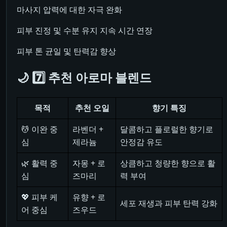
마사지 압력에 대한 자극 완화
피부 진정 및 수분 유지 지속 시간 연장
피부 톤 균일 및 탄력감 향상
🌙 7️⃣ 추천 아로마 블렌드
목적
추천 오일
향기 특징
💆 이완 중
라벤더 +
달콤하고 플로럴한 향기로
심
제라늄
안정감 유도
🌿 활력 중
자몽 + 로
상큼하고 청량한 향으로 활
심
즈마리
력 부여
💖 피부 케
유향 + 로
세포 재생과 피부 탄력 강화
어 중심
즈우드