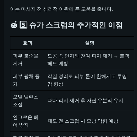
이는 마사지 전 심리적 이완에 큰 도움을 줍니다.
🍯 5️⃣ 슈가 스크럽의 추가적인 이점
효과
설명
피부 불순물
모공 속 먼지와 잔여 피지 제거 → 블랙
제거
헤드 예방
피부 광채 증
각질 정리로 피부 톤이 환해지고 투명
가
감 향상
오일 밸런스
과다 피지 제거 후 자연 유분막 유지
조절
인그로운 헤
제모 전 스크럽 시 모낭 막힘 예방
어 방지